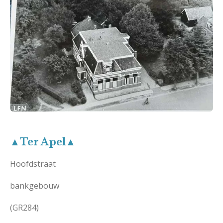
▲Ter Apel▲
Hoofdstraat
bankgebouw
(GR284)