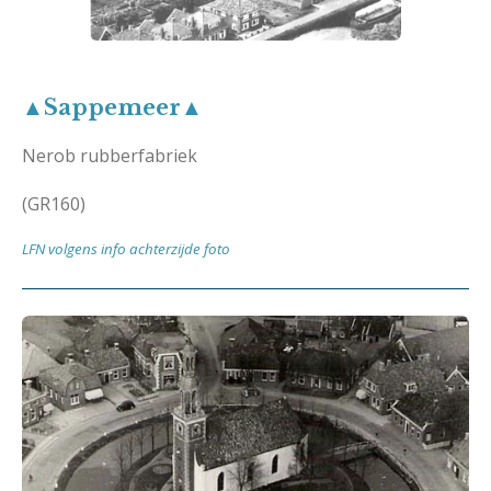
▲Sappemeer▲
Nerob rubberfabriek
(GR160)
LFN volgens info achterzijde foto