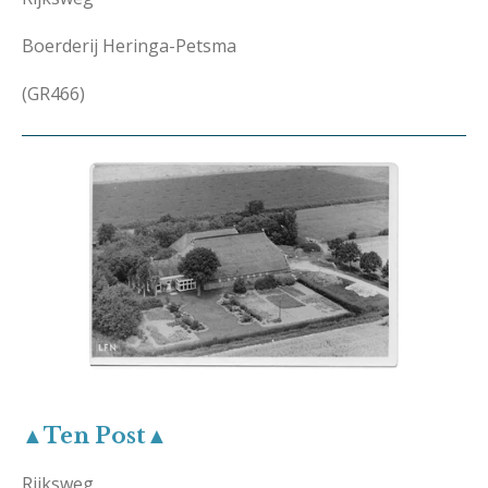
Boerderij Heringa-Petsma
(GR466)
▲Ten Post▲
Rijksweg