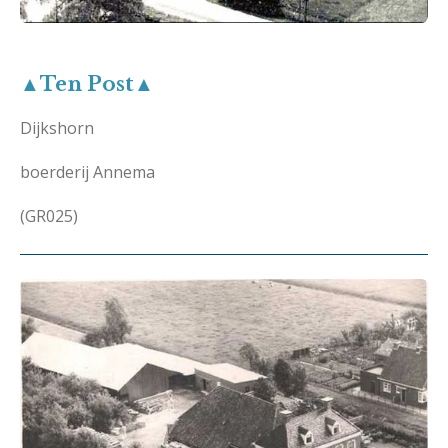
▲Ten Post▲
Dijkshorn
boerderij Annema
(GR025)