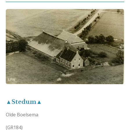
▲Stedum▲
Olde Boelsema
(GR184)