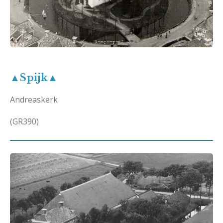
▲Spijk▲
Andreaskerk
(GR390)