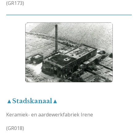
(GR173)
▲Stadskanaal▲
Keramiek- en aardewerkfabriek Irene
(GR018)