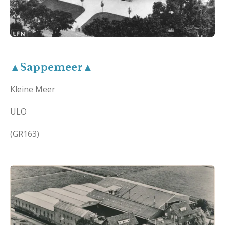
▲Sappemeer▲
Kleine Meer
ULO
(GR163)