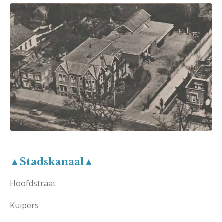
▲Stadskanaal▲
Hoofdstraat
Kuipers