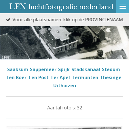
LFN
luchtfotografie nederland
Ga
direct
Voor alle plaatsnamen: klik op de PROVINCIENAAM.
naar
de
hoofdinhoud
Saaksum-Sappemeer-Spijk-Stadskanaal-Stedum-
Ten Boer-Ten Post-Ter Apel-Termunten-Thesinge-
Uithuizen
Aantal foto's: 32