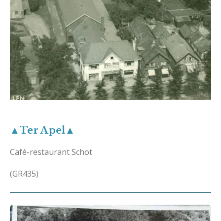
▲Ter Apel▲
Café-restaurant Schot
(GR435)