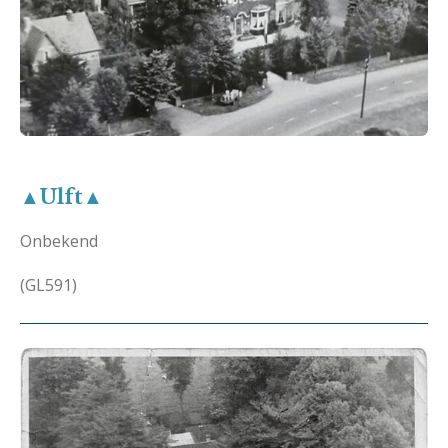
▲Ulft▲
Onbekend
(GL591)