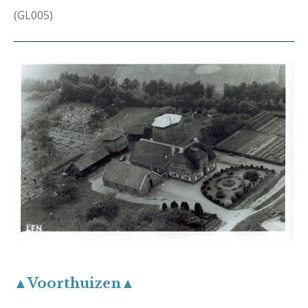
(GL005)
▲Voorthuizen▲