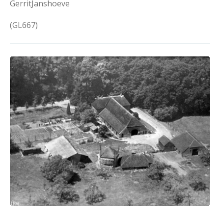
GerritJanshoeve
(GL667)