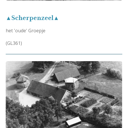
▲Scherpenzeel▲
het 'oude' Groepje
(GL361)