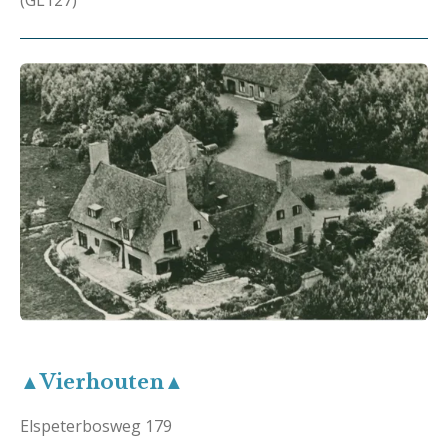
(GL127)
▲Vierhouten▲
Elspeterbosweg 179