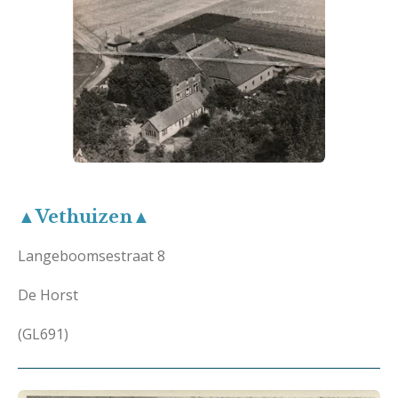
▲Vethuizen▲
Langeboomsestraat 8
De Horst
(GL691)