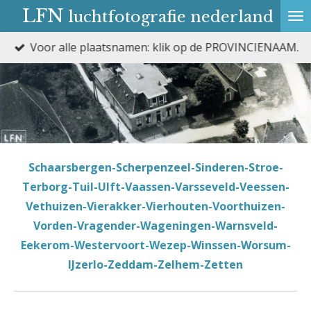
LFN
luchtfotografie nederland
Ga
direct
NCIENAAM.
Laatste wijziging: 6 augustus 202
naar
de
hoofdinhoud
Schaarsbergen-Scherpenzeel-Sinderen-Stroe-
Terborg-Tuil-Ulft-Vaassen-Varsseveld-Veessen-
Vethuizen-Vierakker-Vierhouten-Voorthuizen-
Vorden-Vragender-Wageningen-Warnsveld-
Eekerom-Westervoort-Wezep-Winssen-Worsum-
IJzerlo-Zeddam-Zelhem-Zetten