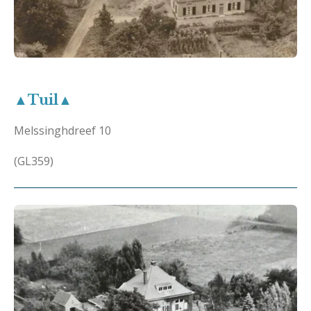
▲Tuil▲
Melssinghdreef 10
(GL359)