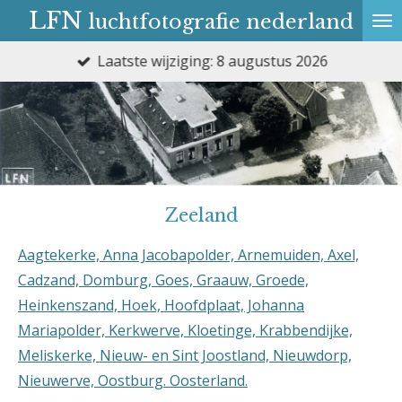
LFN
luchtfotografie nederland
Ga
direct
Laatste wijziging: 8 augustus 2026
naar
de
hoofdinhoud
Zeeland
Aagtekerke, Anna Jacobapolder, Arnemuiden, Axel,
Cadzand, Domburg, Goes, Graauw, Groede,
Heinkenszand, Hoek, Hoofdplaat, Johanna
Mariapolder, Kerkwerve, Kloetinge, Krabbendijke,
Meliskerke, Nieuw- en Sint Joostland, Nieuwdorp,
Nieuwerve, Oostburg. Oosterland.