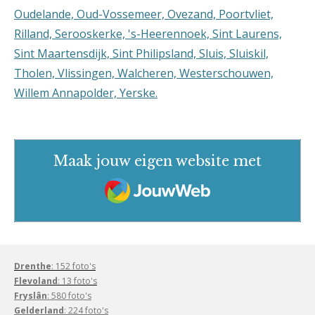
Oudelande, Oud-Vossemeer, Ovezand, Poortvliet,
Rilland, Serooskerke, 's-Heerennoek, Sint Laurens,
Sint Maartensdijk, Sint Philipsland, Sluis, Sluiskil,
Tholen, Vlissingen, Walcheren, Westerschouwen,
Willem Annapolder, Yerske.
Maak jouw eigen website met
JouwWeb
Drenthe
: 152 foto's
Flevoland
: 13 foto's
Fryslân
: 580 foto's
Gelderland
: 224 foto's