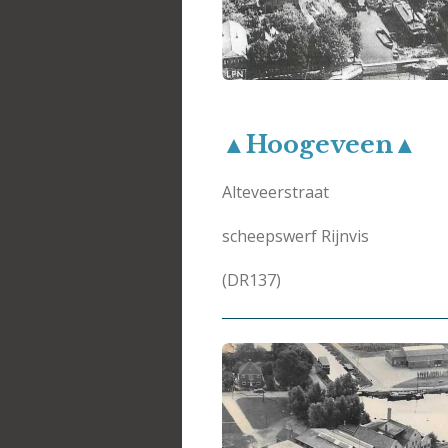
▲Hoogeveen▲
Alteveerstraat
scheepswerf Rijnvis
(DR137)