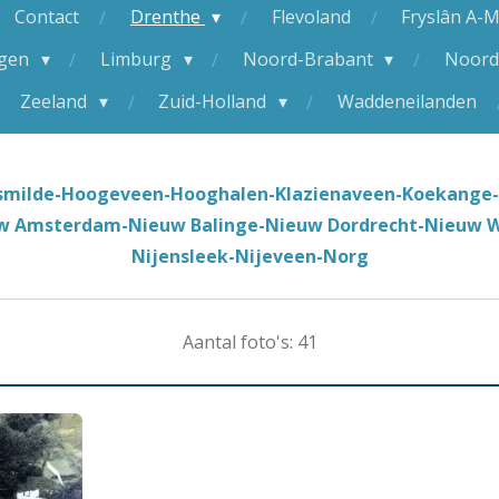
Contact
Drenthe
Flevoland
Fryslân A-
ngen
Limburg
Noord-Brabant
Noord
Zeeland
Zuid-Holland
Waddeneilanden
smilde-Hoogeveen-Hooghalen-Klazienaveen-Koekange-
w Amsterdam-Nieuw Balinge-Nieuw Dordrecht-Nieuw W
Nijensleek-Nijeveen-Norg
Aantal foto's: 41