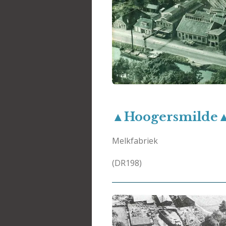
▲Hoogersmilde
Melkfabriek
(DR198)