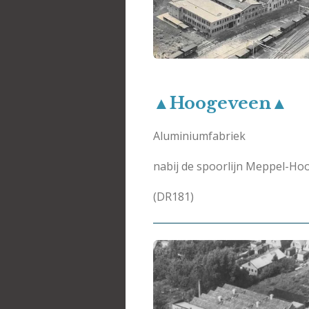
▲Hoogeveen▲
Aluminiumfabriek
nabij de spoorlijn Meppel-H
(DR181)