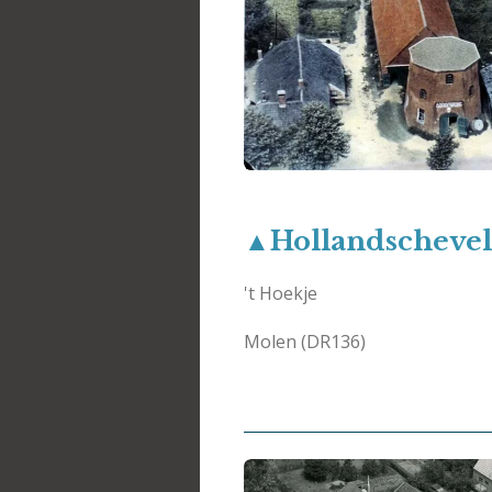
▲Hollandscheve
't Hoekje
Molen (DR136)