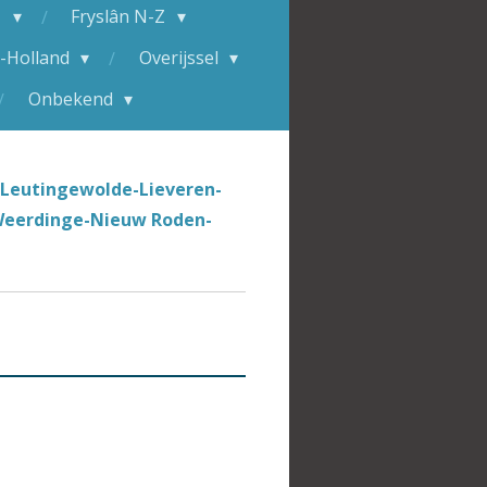
M
Fryslân N-Z
-Holland
Overijssel
Onbekend
Leutingewolde-Lieveren-
eerdinge-Nieuw Roden-