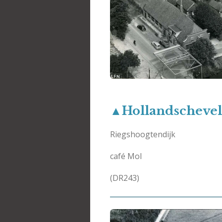
▲Hollandscheve
Riegshoogtendijk
café Mol
(DR243)