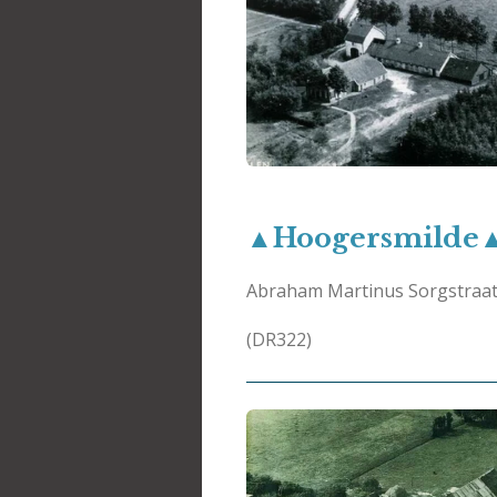
▲Hoogersmilde
Abraham Martinus Sorgstraa
(DR322)