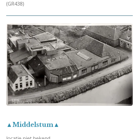
(GR438)
▲Middelstum▲
locatie niet bekend