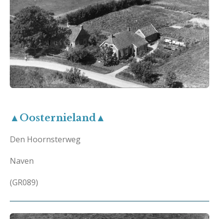
▲Oosternieland▲
Den Hoornsterweg
Naven
(GR089)