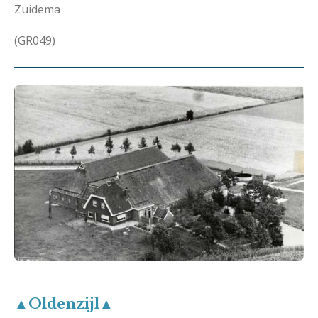
Zuidema
(GR049)
▲Oldenzijl▲