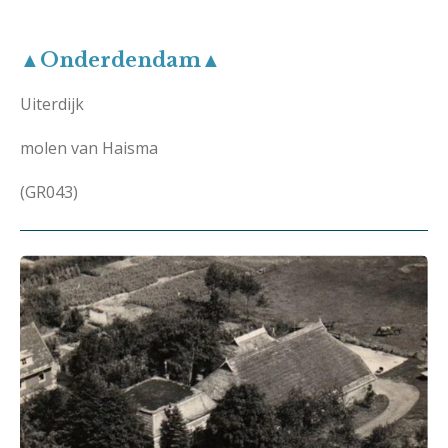
▲Onderdendam▲
Uiterdijk
molen van Haisma
(GR043)