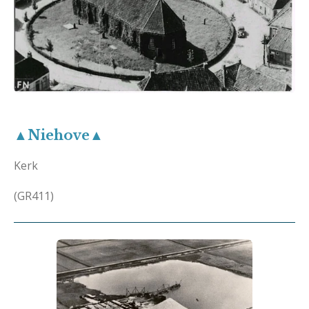
▲Niehove▲
Kerk
(GR411)