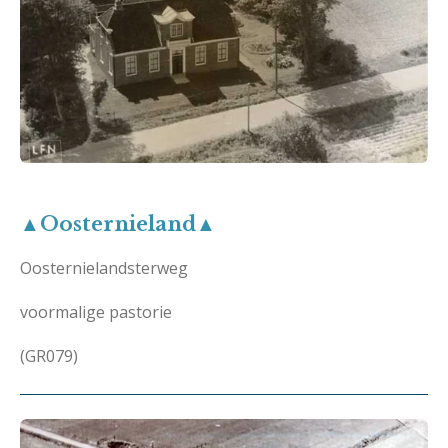
▲Oosternieland▲
Oosternielandsterweg
voormalige pastorie
(GR079)