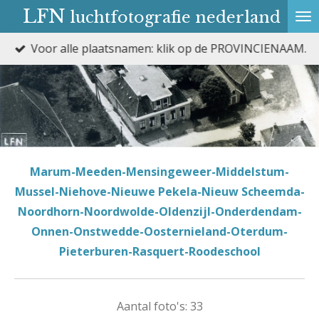
LFN
luchtfotografie nederland
Ga
direct
Laatste wijziging: 6 augustus 2026
naar
de
hoofdinhoud
Marum-Meeden-Mensingeweer-Middelstum-
Mussel-Niehove-Nieuwe Pekela-Nieuw Scheemda-
Noordhorn-Noordwolde-Oldenzijl-Onderdendam-
Onnen-Onstwedde-Oosternieland-Oterdum-
Pieterburen-Rasquert-Roodeschool
Aantal foto's: 33