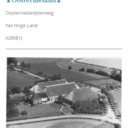
▲Oosternieland▲
Oosternielandsterweg
het Hoge Land
(GR081)