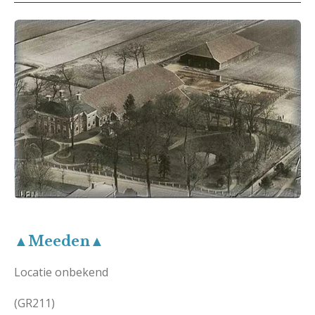
▲Meeden▲
Locatie onbekend
(GR211)