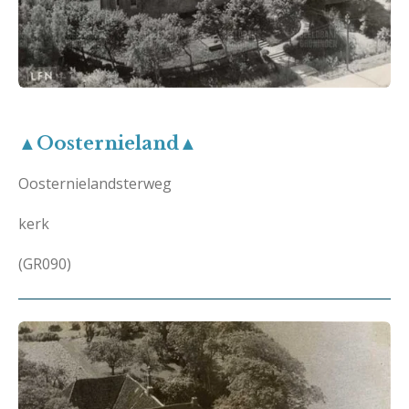
▲Oosternieland▲
Oosternielandsterweg
kerk
(GR090)