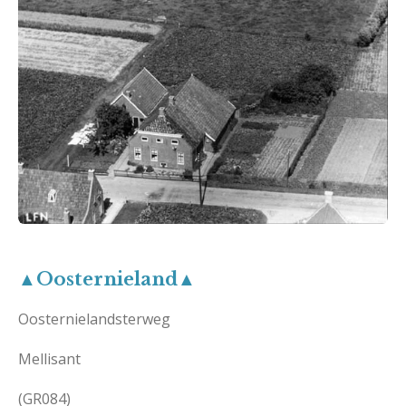
▲Oosternieland▲
Oosternielandsterweg
Mellisant
(GR084)