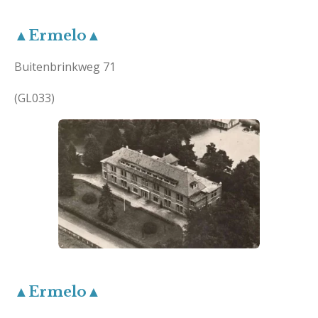
▲Ermelo▲
Buitenbrinkweg 71
(GL033)
▲Ermelo▲