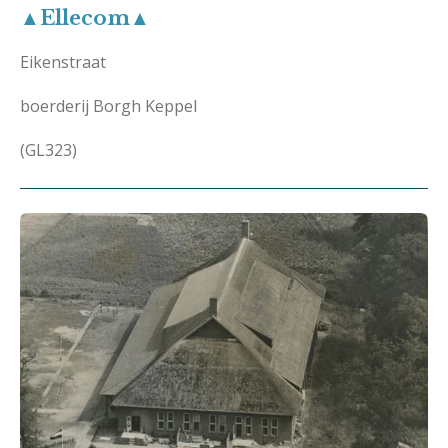
▲Ellecom▲
Eikenstraat
boerderij Borgh Keppel
(GL323)