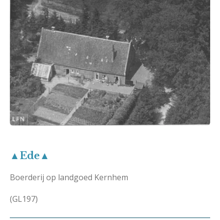
▲Ede▲
Boerderij op landgoed Kernhem
(GL197)