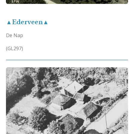
▲Ederveen▲
De Nap
(GL297)