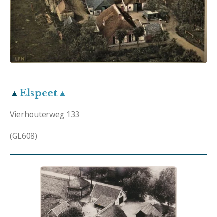
▲
Elspeet▲
Vierhouterweg 133
(GL608)