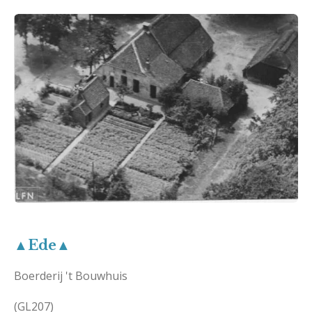
▲Ede▲
Boerderij 't Bouwhuis
(GL207)