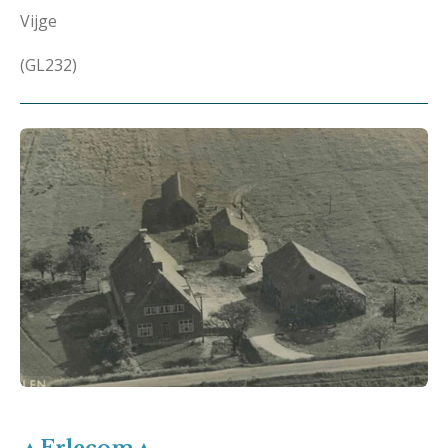
Vijge
(GL232)
▲Erlecom▲