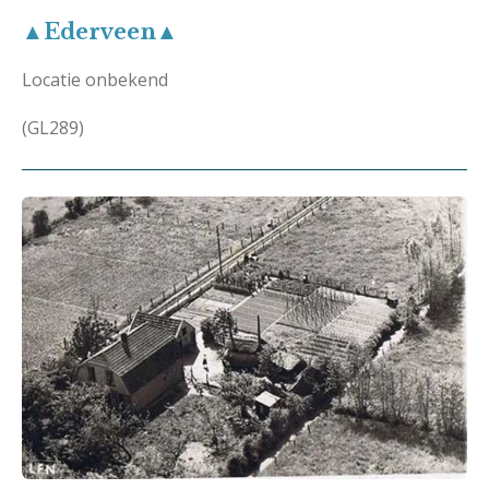
▲Ederveen▲
Locatie onbekend
(GL289)