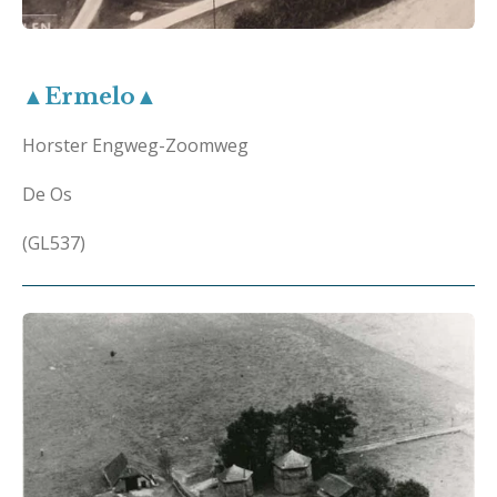
▲Ermelo▲
Horster Engweg-Zoomweg
De Os
(GL537)