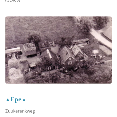
(GL489)
▲Epe▲
Zuukerenkweg