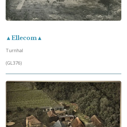
▲Ellecom▲
Turnhal
(GL376)