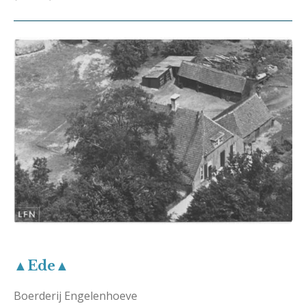
▲Ede▲
Boerderij Engelenhoeve