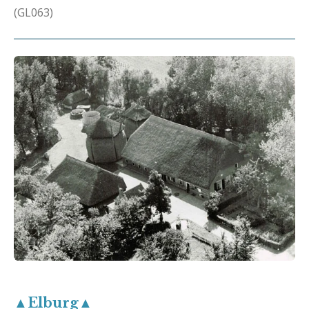
(GL063)
▲Elburg▲