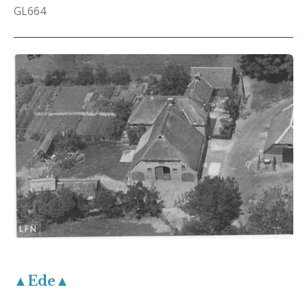
GL664
▲Ede▲