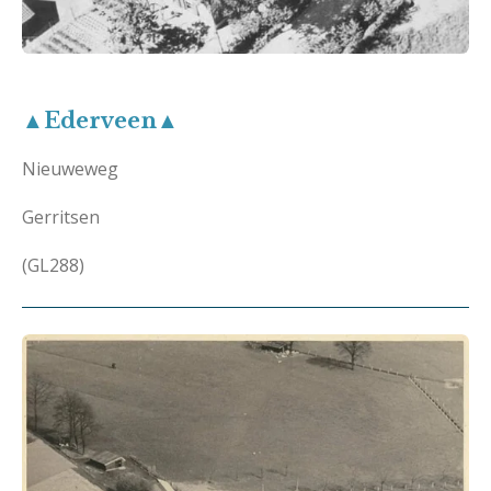
▲Ederveen▲
Nieuweweg
Gerritsen
(GL288)