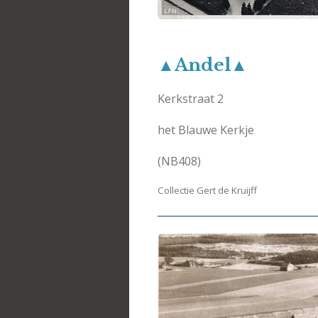
▲Andel▲
Kerkstraat 2
het Blauwe Kerkje
(NB408)
Collectie Gert de Kruijff