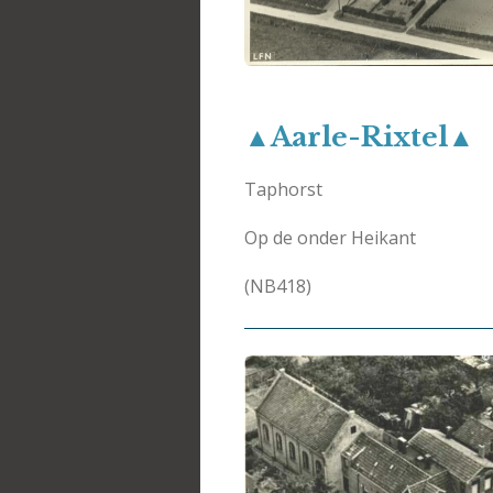
▲Aarle-Rixtel▲
Taphorst
Op de onder Heikant
(NB418)