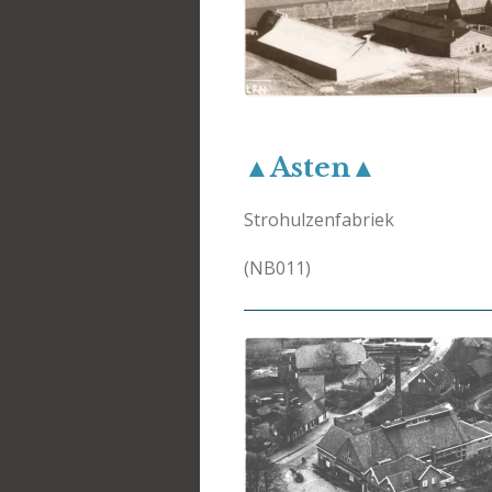
▲Asten▲
Strohulzenfabriek
(NB011)