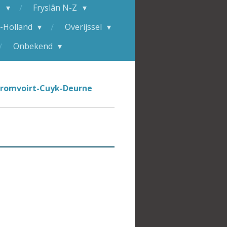
M
Fryslân N-Z
-Holland
Overijssel
Onbekend
Cromvoirt-Cuyk-Deurne