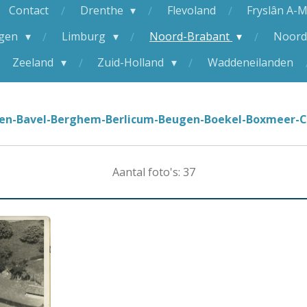
Contact
Drenthe
Flevoland
Fryslân A-
ngen
Limburg
Noord-Brabant
Noord
Zeeland
Zuid-Holland
Waddeneilanden
sten-Bavel-Berghem-Berlicum-Beugen-Boekel-Boxmeer-
Aantal foto's: 37