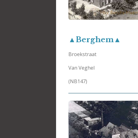
▲Berghem▲
Broekstraat
Van Veghel
(NB147)