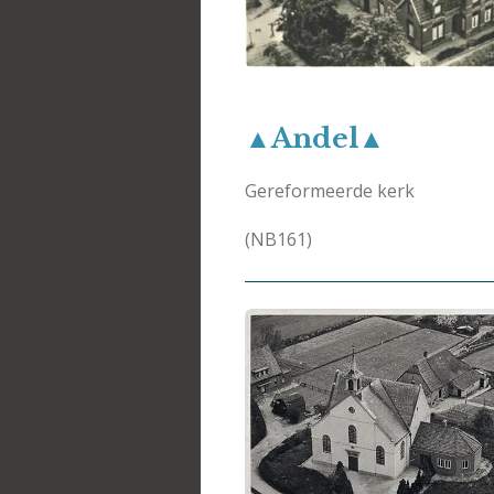
▲Andel▲
Gereformeerde kerk
(NB161)