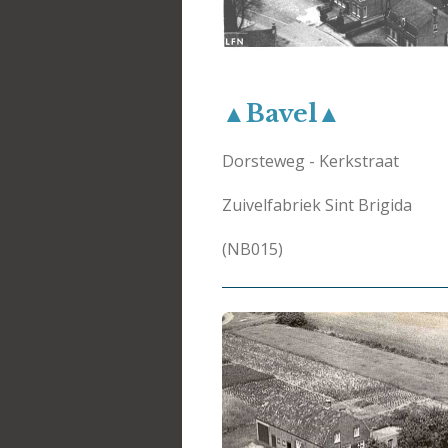
▲Bavel▲
Dorsteweg - Kerkstraat
Zuivelfabriek Sint Brigida
(NB015)